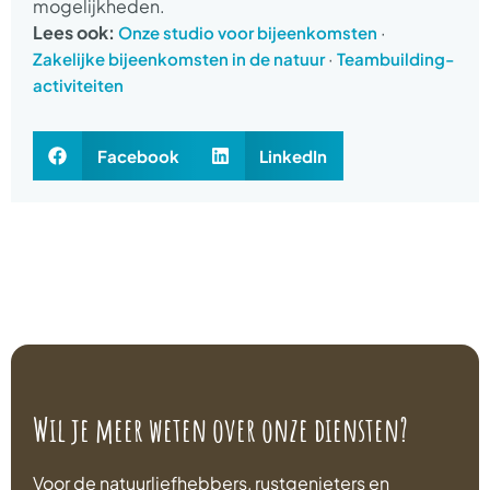
mogelijkheden.
Lees ook:
·
Onze studio voor bijeenkomsten
·
Zakelijke bijeenkomsten in de natuur
Teambuilding-
activiteiten
Facebook
LinkedIn
Wil je meer weten over onze diensten?
Voor de natuurliefhebbers, rustgenieters en