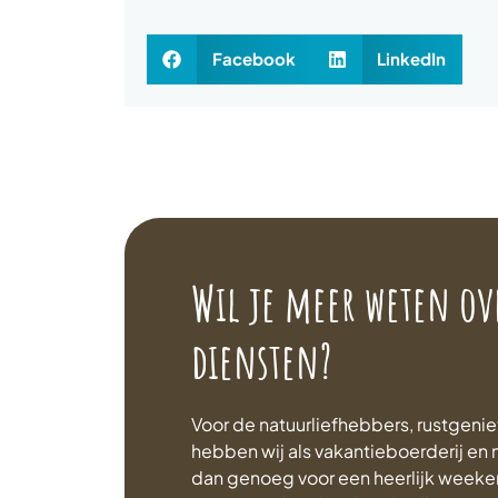
Facebook
LinkedIn
Wil je meer weten ov
diensten?
Voor de natuurliefhebbers, rustgenie
hebben wij als vakantieboerderij e
dan genoeg voor een heerlijk week