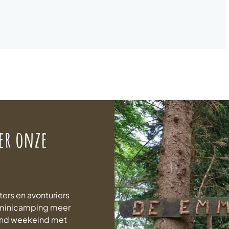
er onze
ters en avonturiers
n minicamping meer
end weekeind met