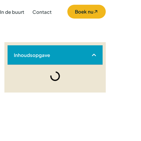
Boek nu
In de buurt
Contact
Inhoudsopgave