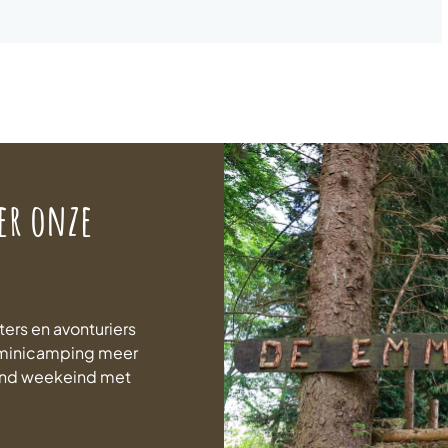
er onze
ters en avonturiers
n minicamping meer
end weekeind met