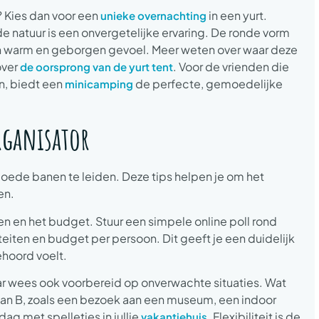
 Kies dan voor een
in een yurt.
unieke overnachting
 de natuur is een onvergetelijke ervaring. De ronde vorm
een warm en geborgen gevoel. Meer weten over waar deze
over
. Voor de vrienden die
de oorsprong van de yurt tent
n, biedt een
de perfecte, gemoedelijke
minicamping
rganisator
 goede banen te leiden. Deze tips helpen je om het
en.
n en het budget. Stuur een simpele online poll rond
teiten en budget per persoon. Dit geeft je een duidelijk
ehoord voelt.
ar wees ook voorbereid op onverwachte situaties. Wat
 plan B, zoals een bezoek aan een museum, een indoor
ag met spelletjes in jullie
. Flexibiliteit is de
vakantiehuis