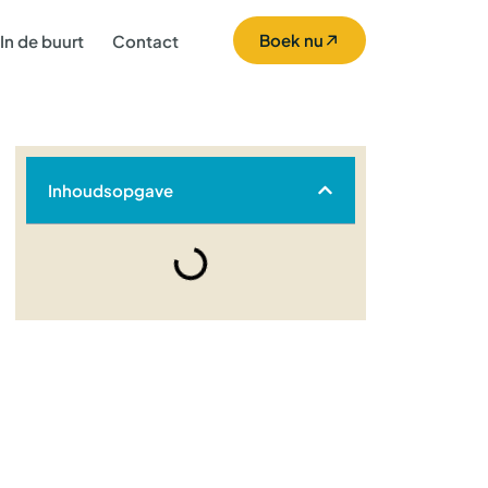
Boek nu
In de buurt
Contact
Inhoudsopgave