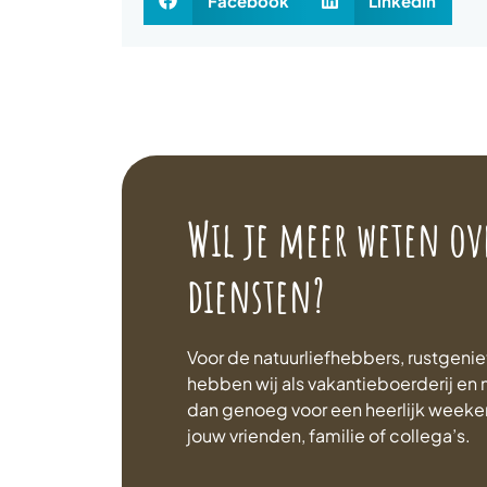
Facebook
LinkedIn
Wil je meer weten ov
diensten?
Voor de natuurliefhebbers, rustgenie
hebben wij als vakantieboerderij e
dan genoeg voor een heerlijk week
jouw vrienden, familie of collega’s.