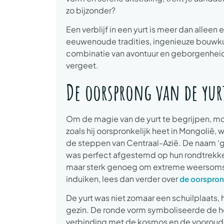
zo bijzonder?
Een verblijf in een yurt is meer dan alleen
eeuwenoude tradities, ingenieuze bouwkun
combinatie van avontuur en geborgenheid,
vergeet.
De oorsprong van de yurt
Om de magie van de yurt te begrijpen, moet
zoals hij oorspronkelijk heet in Mongoli
de steppen van Centraal-Azië. De naam ‘ger’
was perfect afgestemd op hun rondtrekke
maar sterk genoeg om extreme weersomsta
induiken, lees dan verder over
de oorsprong
De yurt was niet zomaar een schuilplaats
gezin. De ronde vorm symboliseerde de he
verbinding met de kosmos en de voorouders