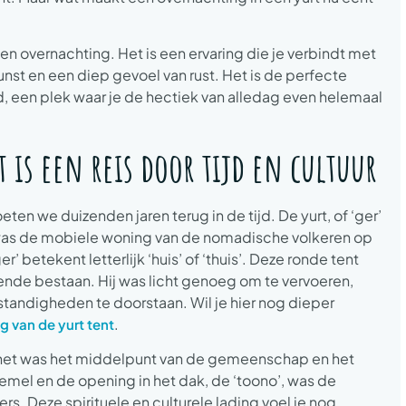
 een overnachting. Het is een ervaring die je verbindt met
st en een diep gevoel van rust. Het is de perfecte
 een plek waar je de hectiek van alledag even helemaal
 is een reis door tijd en cultuur
en we duizenden jaren terug in de tijd. De yurt, of ‘ger’
ë, was de mobiele woning van de nomadische volkeren op
 betekent letterlijk ‘huis’ of ‘thuis’. Deze ronde tent
nde bestaan. Hij was licht genoeg om te vervoeren,
ndigheden te doorstaan. Wil je hier nog dieper
.
 van de yurt tent
, het was het middelpunt van de gemeenschap en het
mel en de opening in het dak, de ‘toono’, was de
. Deze spirituele en culturele lading voel je nog