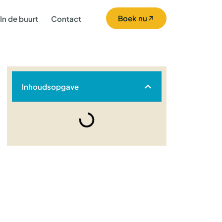
Boek nu
In de buurt
Contact
Inhoudsopgave