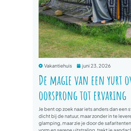
Vakantiehuis
juni 23, 2026
De magie van een yurt o
oorsprong tot ervaring
Je bent op zoek naar iets anders dan een s
dicht bij de natuur, maar zonder in te lev
glamping, maar zie je door de safaritenten
vorm en serene uitstraling, trekt je aanda