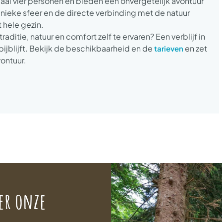
maal vier personen en bieden een onvergetelijk avontuur
nieke sfeer en de directe verbinding met de natuur
 hele gezin.
aditie, natuur en comfort zelf te ervaren? Een verblijf in
 bijblijft. Bekijk de beschikbaarheid en de
en zet
tarieven
vontuur.
er onze