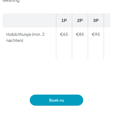
rekening.
1P
2P
3P
Hobbithuisje (min. 2
€65
€85
€95
nachten)
Boek nu