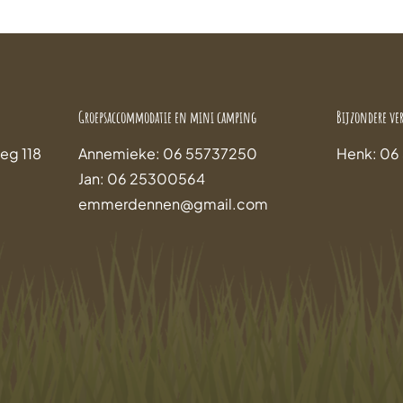
Groepsaccommodatie en mini camping
Bijzondere ve
eg 118
Annemieke: 06 55737250
Henk: 06
Jan: 06 25300564
emmerdennen@gmail.com