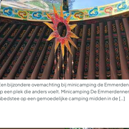
Een bijzondere overnachting bij minicamping de Emmerdenn
p een plek die anders voelt. Minicamping De Emmerdennen b
itenbedstee op een gemoedelijke camping midden in de […]