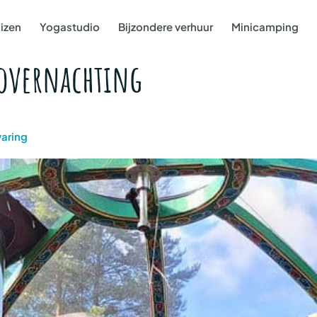
izen
Yogastudio
Bijzondere verhuur
Minicamping
 overnachting
varing