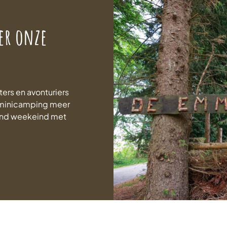
er onze
ters en avonturiers
n minicamping meer
end weekeind met